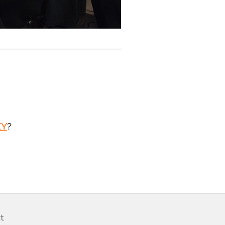
ZY
?
t