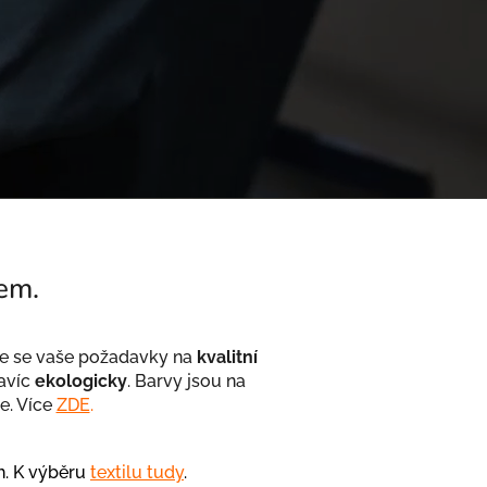
kem.
de se vaše požadavky na
kvalitní
avíc
ekologicky
. Barvy jsou na
de. Více
ZDE
.
h. K výběru
textilu tudy
.