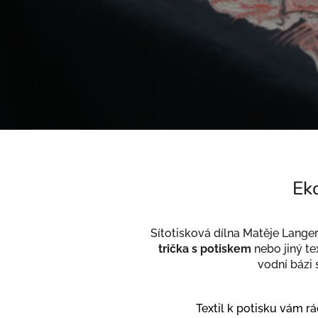
E
Eko
k
o
l
Sítotisková dílna Matěje Lange
o
trička
s potiskem
nebo jiný tex
g
vodní bázi 
i
c
Textil k potisku vám r