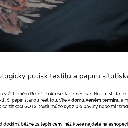
logický potisk textilu a papíru sítotis
ra v Železném Brodě v okrese Jablonec nad Nisou. Místo, k
til či papír, stanou realitou. Vše v
domluveném termínu
a n
s certifikací GOTS, textil může být z bio bavlny nebo fair tra
ád dodám, běžně za lepší ceny, něž které najdete na eshopec