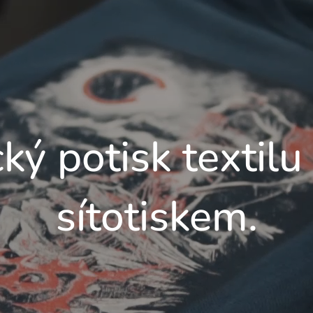
ký potisk textilu
sítotiskem.