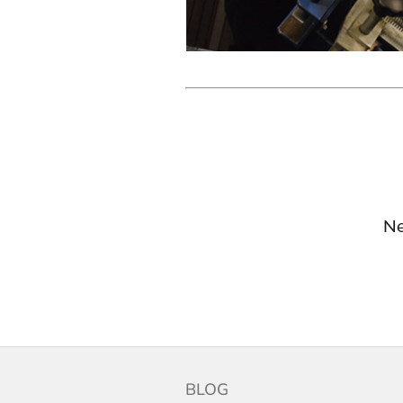
Ne
Z
á
BLOG
p