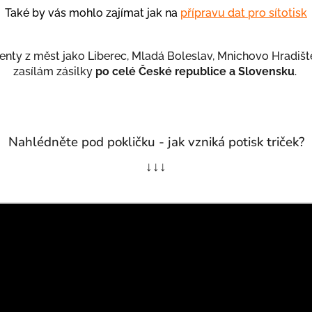
Také by vás mohlo zajímat jak na
přípravu dat pro sítotisk
lienty z měst jako Liberec, Mladá Boleslav, Mnichovo Hradiště
zasílám zásilky
po celé České republice a Slovensku
.
Nahlédněte pod pokličku - jak vzniká potisk triček?
↓↓↓