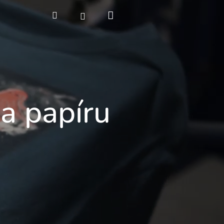
Nákupní
Hledat
Přihlášení
košík
 a papíru